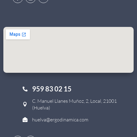
959 83 02 15

C. Manuel Llanes Muñoz, 2, Local, 21001

(Huelva)
huelva@ergodinamica.com
