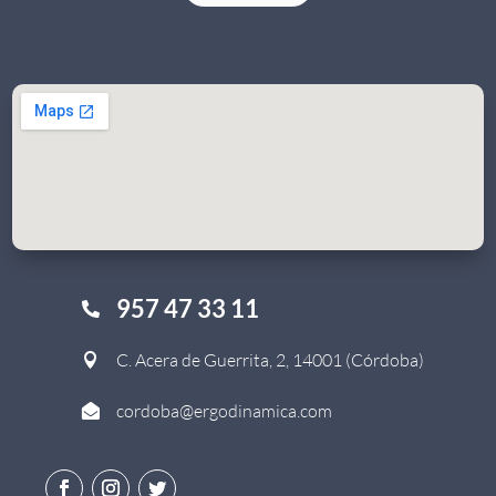
957 47 33 11

C. Acera de Guerrita, 2, 14001 (Córdoba)

cordoba@ergodinamica.com
