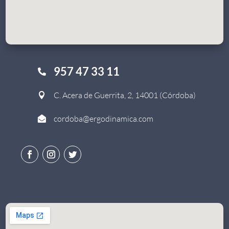
957 47 33 11

C. Acera de Guerrita, 2, 14001 (Córdoba)

cordoba@ergodinamica.com
