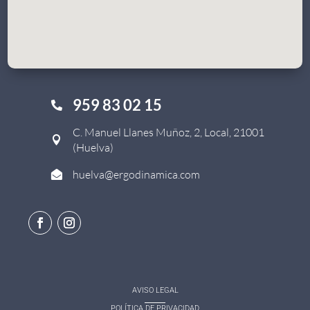
959 83 02 15

C. Manuel Llanes Muñoz, 2, Local, 21001

(Huelva)
huelva@ergodinamica.com

AVISO LEGAL
POLÍTICA DE PRIVACIDAD