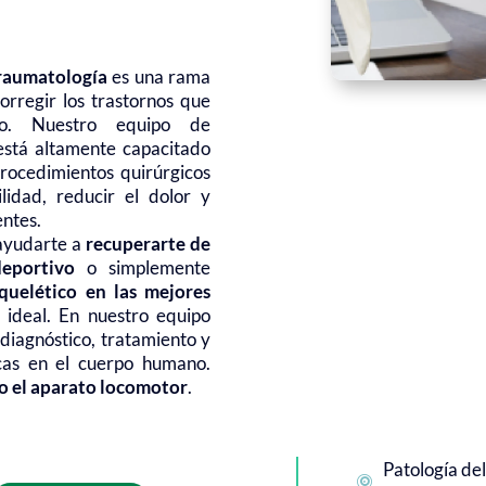
traumatología
es una rama
orregir los trastornos que
ico. Nuestro equipo de
stá altamente capacitado
rocedimientos quirúrgicos
idad, reducir el dolor y
entes.
 ayudarte a
recuperarte de
eportivo
o simplemente
uelético en las mejores
n ideal. En nuestro equipo
 diagnóstico, tratamiento y
cas en el cuerpo humano.
do el aparato locomotor
.
Patología de
