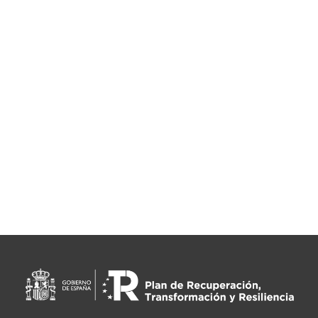
(Huelva)
huelva@ergodinamica.com
