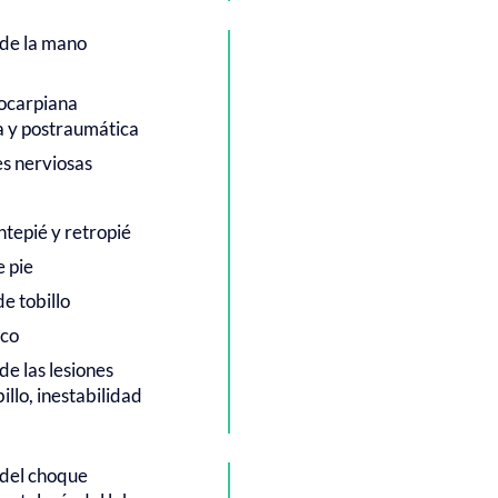
de la mano
iocarpiana
 y postraumática
s nerviosas
ntepié y retropié
e pie
e tobillo
ico
e las lesiones
illo, inestabilidad
 del choque