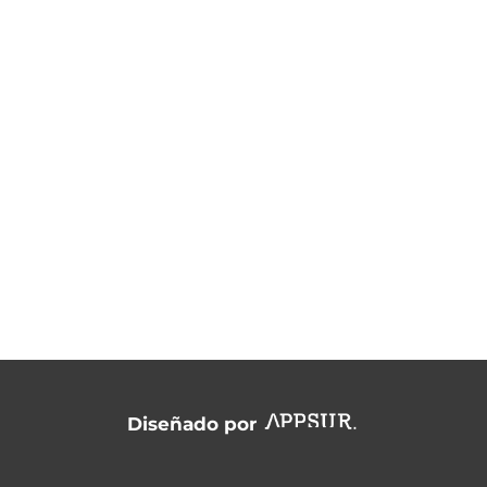
cordoba@ergodinamica.com

OLÍTICA DE ACCESIBILIDAD
Diseñado por