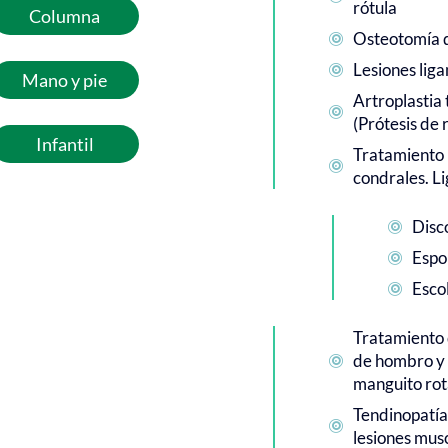
rótula
Columna
Osteotomía d

Lesiones lig

Mano y pie
Artroplastia 

(Prótesis de r
Infantil
Tratamiento 

condrales. L
Disc

Espo

Escol

Tratamiento 
de hombro y 

manguito ro
Tendinopatía

lesiones mus