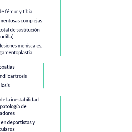
e fémur y tibia
amentosas complejas
total de sustitución
odilla)
lesiones meniscales,
igamentoplastia
opatías
ndiloartrosis
iosis
de la inestabilidad
patología de
tadores
 en deportistas y
culares