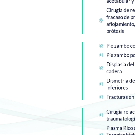
acetabular y
Cirugía de r
fracaso de p

aflojamiento,
prótesis
Pie zambo c

Pie zambo po

Displasia del

cadera
Dismetría d

inferiores
Fracturas en 

Cirugía relac

traumatologí
Plasma Rico 
Terapias biol
