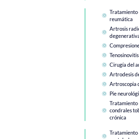
Tratamiento 

reumática
Artrosis rad

degenerativa
Compresione

Tenosinovitis

Cirugía del a

Artrodesis d

Artroscopia d

Pie neurológ

Tratamiento d
condrales tob

crónica
Tratamiento
