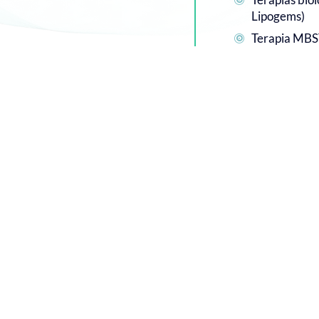
Lipogems)
Terapia MB

957 47 33 11

C. Acera de Guerrita, 2, 14001 (Córdoba)
