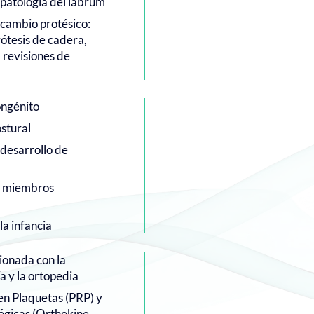
 patología del labrum
ecambio protésico:
rótesis de cadera,
 revisiones de
ongénito
stural
 desarrollo de
e miembros
la infancia
ionada con la
a y la ortopedia
en Plaquetas (PRP) y
ógicas (Orthokine,