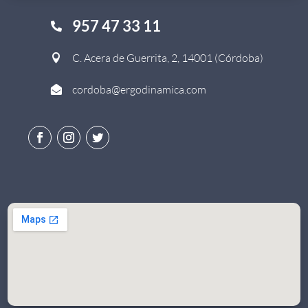
957 47 33 11

C. Acera de Guerrita, 2, 14001 (Córdoba)

cordoba@ergodinamica.com
